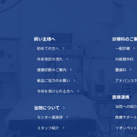
飼い主様へ
診療科のご
初めての方へ
一般診療
外来受診の流れ
内視鏡外科
健康診断のご案内
腫瘍科
輸血ご協力のお願い
アドバンス
手術を受けられる方へ
医療連携
当院への紹
当院について
センター長挨拶
医療サポー
スタッフ紹介
イオンペッ