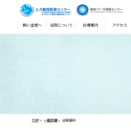
飼い主様へ
当院について
診療案内
アクセス
TOP
»
一般診療
»
泌尿器科