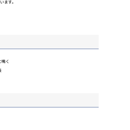
います。
に鳴く
振