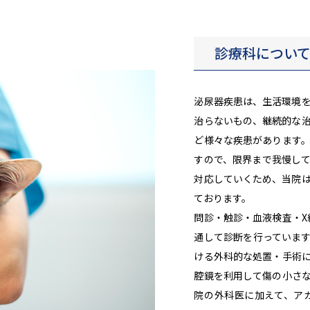
診療科につい
泌尿器疾患は、生活環境
治らないもの、継続的な
ど様々な疾患があります
すので、限界まで我慢し
対応していくため、当院
ております。
問診・触診・血液検査・X
通して診断を行っていま
ける外科的な処置・手術
腔鏡を利用して傷の小さ
院の外科医に加えて、ア