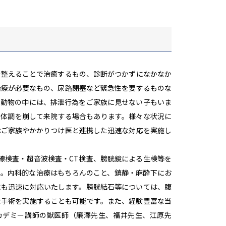
て
を整えることで治癒するもの、診断がつかずになかなか
治療が必要なもの、尿路閉塞など緊急性を要するものな
。動物の中には、排泄行為をご家族に見せない子もいま
て体調を崩して来院する場合もあります。様々な状況に
はご家族やかかりつけ医と連携した迅速な対応を実施し
線検査・超音波検査・CT検査、膀胱鏡による生検等を
す。内科的な治療はもちろんのこと、鎮静・麻酔下にお
にも迅速に対応いたします。膀胱結石等については、腹
な手術を実施することも可能です。また、経験豊富な当
カデミー講師の獣医師（廉澤先生、福井先生、江原先