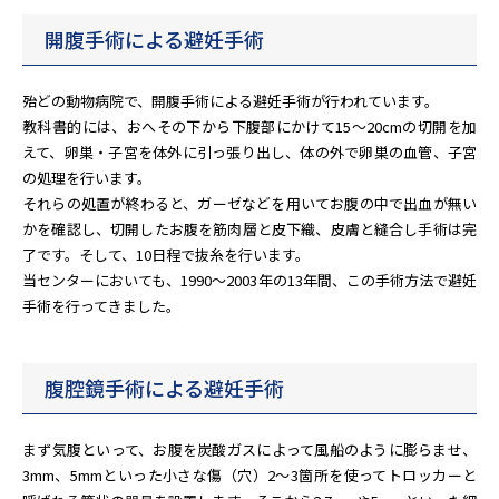
開腹手術による避妊手術
殆どの動物病院で、開腹手術による避妊手術が行われています。
教科書的には、おへその下から下腹部にかけて15～20cmの切開を加
えて、卵巣・子宮を体外に引っ張り出し、体の外で卵巣の血管、子宮
の処理を行います。
それらの処置が終わると、ガーゼなどを用いてお腹の中で出血が無い
かを確認し、切開したお腹を筋肉層と皮下織、皮膚と縫合し手術は完
了です。そして、10日程で抜糸を行います。
当センターにおいても、1990～2003年の13年間、この手術方法で避妊
手術を行ってきました。
腹腔鏡手術による避妊手術
まず気腹といって、お腹を炭酸ガスによって風船のように膨らませ、
3mm、5mmといった小さな傷（穴）2～3箇所を使ってトロッカーと