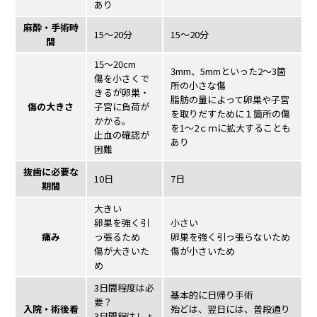
あり
麻酔・手術時
15～20分
15～20分
間
15～20cm
3mm、5mmといった2～3箇
傷を小さくで
所の小さな傷
きるが卵巣・
脂肪の量によって卵巣や子宮
傷の大きさ
子宮に負荷が
を取りだすために１箇所の傷
かかる。
を1～2ｃｍに拡大することも
止血の確認が
あり
困難
抜歯に必要な
10日
7日
期間
大きい
卵巣を強く引
小さい
痛み
っ張るため
卵巣を強く引っ張らないため
傷が大きいた
傷が小さいため
め
3日間程度は必
基本的に日帰り手術
要？
入院・術後看
殆どは、翌日には、普段通り
3日間程はしょ