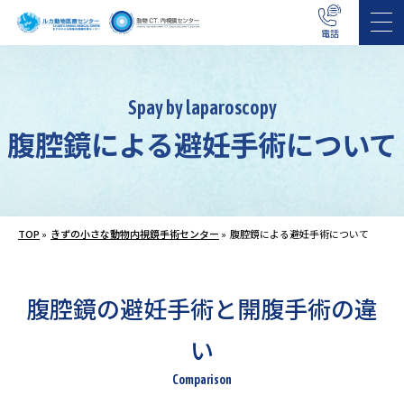
電話
Spay by laparoscopy
腹腔鏡による避妊手術について
TOP
»
きずの小さな動物内視鏡手術センター
»
腹腔鏡による避妊手術について
腹腔鏡の避妊手術と開腹手術の違
い
Comparison