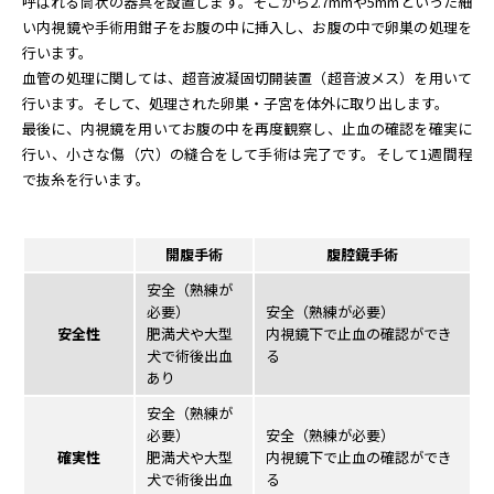
呼ばれる筒状の器具を設置します。そこから2.7mmや5mmといった細
い内視鏡や手術用鉗子をお腹の中に挿入し、お腹の中で卵巣の処理を
行います。
血管の処理に関しては、超音波凝固切開装置（超音波メス）を用いて
行います。そして、処理された卵巣・子宮を体外に取り出します。
最後に、内視鏡を用いてお腹の中を再度観察し、止血の確認を確実に
行い、小さな傷（穴）の縫合をして手術は完了です。そして1週間程
で抜糸を行います。
開腹手術
腹腔鏡手術
安全（熟練が
必要）
安全（熟練が必要）
安全性
肥満犬や大型
内視鏡下で止血の確認ができ
犬で術後出血
る
あり
安全（熟練が
必要）
安全（熟練が必要）
確実性
肥満犬や大型
内視鏡下で止血の確認ができ
犬で術後出血
る