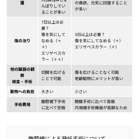
護
の食欲、元気に回復すること
んぼりしてい
が多い
ることが多い
7日以上は必
要？
傷を気にして
3日以上は必要？
傷の治り
なめる（＋
傷を気にしてなめる（＋）
＋）
エリザベスカラー（＋）
エリザベスカ
ラー（＋＋）
他の臓器の観
切開を広げる
傷を広げることなく可能
察
ことで可能
老齢動物にメリットが高い
検査・手術
動物への負担
大きい
小さい
腹腔鏡下手術
開腹手術に比べて高価
手術費用
に比べて安価
内視鏡手術機器が高額なため
腹腔鏡による避妊手術について、