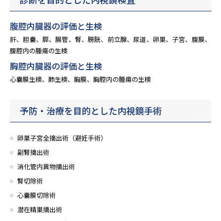
腹腔内臓器の評価と生検
肝、胆嚢、膵、腸管、腎、膀胱、前立腺、尿道、卵巣、子宮、腹膜、
腹腔内の腫瘍の生検
胸腔内臓器の評価と生検
心嚢膜生検、肺生検、胸膜、胸腔内の腫瘍の生検
予防・治療を目的とした内視鏡手術
卵巣子宮全摘出術（避妊手術）
副腎摘出術
消化管内異物摘出術
腎切除術
心嚢膜切除術
潜在精巣摘出術