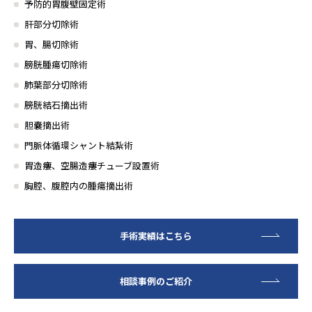
予防的胃腹壁固定術
肝部分切除術
胃、腸切除術
膀胱腫瘍切除術
肺葉部分切除術
膀胱結石摘出術
胆嚢摘出術
門脈体循環シャント結紮術
胃造瘻、空腸造瘻チューブ設置術
胸腔、腹腔内の腫瘍摘出術
手術実績はこちら
相談事例のご紹介