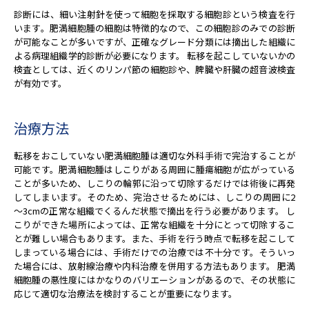
診断には、細い注射針を使って細胞を採取する細胞診という検査を行
います。肥満細胞腫の細胞は特徴的なので、この細胞診のみでの診断
が可能なことが多いですが、正確なグレード分類には摘出した組織に
よる病理組織学的診断が必要になります。 転移を起こしていないかの
検査としては、近くのリンパ節の細胞診や、脾臓や肝臓の超音波検査
が有効です。
治療方法
転移をおこしていない肥満細胞腫は適切な外科手術で完治することが
可能です。肥満細胞腫はしこりがある周囲に腫瘍細胞が広がっている
ことが多いため、しこりの輪郭に沿って切除するだけでは術後に再発
してしまいます。そのため、完治させるためには、しこりの周囲に2
～3cmの正常な組織でくるんだ状態で摘出を行う必要があります。 し
こりができた場所によっては、正常な組織を十分にとって切除するこ
とが難しい場合もあります。また、手術を行う時点で転移を起こして
しまっている場合には、手術だけでの治療では不十分です。そういっ
た場合には、放射線治療や内科治療を併用する方法もあります。 肥満
細胞腫の悪性度にはかなりのバリエーションがあるので、その状態に
応じて適切な治療法を検討することが重要になります。