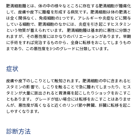
肥満細胞腫とは、体の中の様々なところに存在する肥満細胞が腫瘍化
して、皮膚や皮下に腫瘤を形成する病気です。肥満細胞は体の肥満と
は全く関係なく、免疫細胞の1つです。アレルギーや炎症などに関与
している細胞で、肥満細胞のなかには、炎症を引き起こすヒスタミン
という物質が蓄えられています。 肥満細胞腫は基本的に悪性に分類さ
れますが、その悪性度にはかなりのバリエーションがあります。早期
に手術をすれば完治するものから、全身に転移をおこしてしまうもの
まであり、この悪性度を3つのグレードに分類しています。
症状
皮膚や皮下のしこりとして触知されます。肥満細胞の中に含まれるヒ
スタミンの影響で、しこりを触ることで急に腫れてしまったり、ヒス
タミンが大量に放出されると胃潰瘍を起こしたりショックをおこすこ
ともあります。 グレードが低い場合には転移をおこすことはありませ
んが、悪性度が高くなると近くのリンパ節や脾臓、肝臓に転移を起こ
しやすくなります。
診断方法