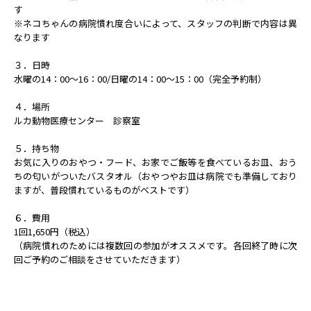
す
※ネコちゃんの病院慣れ度合いによって、スタッフの判断で内容
は異
なります
３．日時
水曜の14：00～16：00/日曜の14：00～15：00
（完全予約制）
４．場所
ルカ動物医療センター 診察室
５．持ち物
お気に入りのおやつ・フード、お家でご飯等を食べているお皿、
おう
ちの匂いがついたバスタオル（おやつやお皿は病院でも準備し
ており
ますが、普段慣れているものがベストです）
６．費用
1回1,650円（税込）
（病院慣れのためには複数回の参加がオススメです。各回終了時に
次
回ご予約のご相談をさせていただきます）