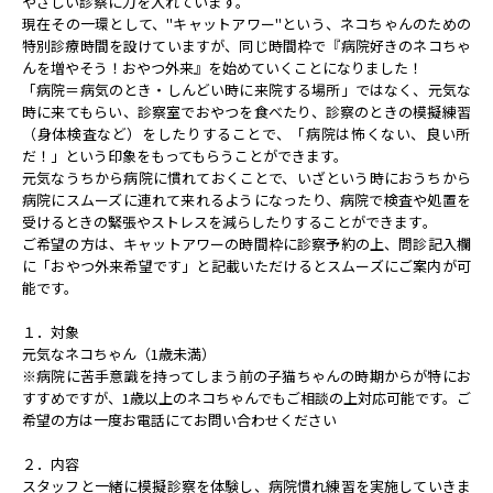
やさしい診察に力を入れています。
現在その一環として、"キャットアワー"という、ネコちゃんのた
めの
特別診療時間を設けていますが、同じ時間枠で『病院好きのネ
コちゃ
んを増やそう！おやつ外来』を始めていくことになりました
！
「病院＝病気のとき・しんどい時に来院する場所」ではなく、元気
な
時に来てもらい、診察室でおやつを食べたり、診察のときの模擬
練習
（身体検査など）をしたりすることで、「病院は怖くない、良
い所
だ！」という印象をもってもらうことができます。
元気なうちから病院に慣れておくことで、いざという時におうちか
ら
病院にスムーズに連れて来れるようになったり、病院で検査や処
置を
受けるときの緊張やストレスを減らしたりすることができます
。
ご希望の方は、キャットアワーの時間枠に診察予約の上、問診記入
欄
に「おやつ外来希望です」と記載いただけるとスムーズにご案内
が可
能です。
１．対象
元気なネコちゃん（1歳未満）
※病院に苦手意識を持ってしまう前の子猫ちゃんの時期からが特
にお
すすめですが、1歳以上のネコちゃんでもご相談の上対応可能
です。ご
希望の方は一度お電話にてお問い合わせください
２．内容
スタッフと一緒に模擬診察を体験し、病院慣れ練習を実施してい
きま