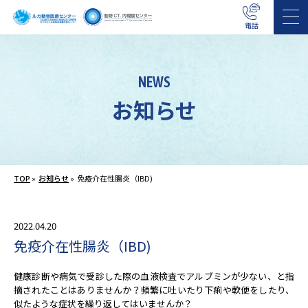
電話
NEWS
お知らせ
TOP
»
お知らせ
»
免疫介在性腸炎（IBD)
2022.04.20
免疫介在性腸炎（IBD)
健康診断や病気で受診した際の血液検査でアルブミンが少ない、と指
摘されたことはありませんか？頻繁に吐いたり下痢や軟便をしたり、
似たような症状を繰り返してはいませんか？