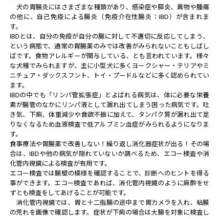
犬の胃腸炎にはさまざまな種類があり、感染症や膵炎、異物や腫瘍
の他に、自己免疫による腸炎（免疫介在性腸炎：IBD）が含まれま
す。
IBDとは、自分の免疫が自分の腸に対して不適切に反応してしまう、
という病態で、通常の胃腸薬のみでは改善がみられないこともしばし
ばです。食物アレルギーが関与している、とも言われています。様々
な犬種でみられますが、主に小型犬に多くヨークシャー・テリアやミ
ニチュア・ダックスフント、トイ・プードルなどに多く認められてい
ます。
IBDの中でも「リンパ管拡張症」とよばれる病気は、体に必要な栄養
素が腸管のなかにリンパ液として漏れ出てしまう困った病気です。吐
き気、下痢、体重減少や食欲不振に加えて、タンパク質が漏れ出て足
りなくなるため血液検査で低アルブミン血症がみられるようになりま
す。
食事療法や胃腸薬で改善しない！繰り返し消化器症状が出る！その場
合は、IBDや他の病気が隠れていないか調べるため、エコー検査や消
化管内視鏡による検査が有用です。
エコー検査では腸壁の模様を確認することで、診断へのヒントを得る
事ができます。エコー検査であれば、消化管内視鏡のように麻酔をせ
ずとも検査をしてあげることが可能です。
消化管内視鏡では、胃と十二指腸の途中まで胃カメラを入れ、粘膜
の荒れを画像で確認します。症状が下痢の場合は大腸を対象に検査し